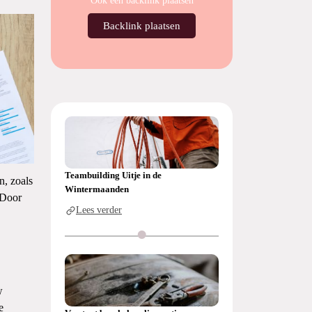
Ook een backlink plaatsen
Backlink plaatsen
Teambuilding Uitje in de
n, zoals
Wintermaanden
 Door
Lees verder
w
e